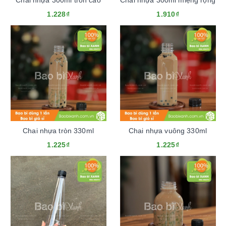
Chai nhựa 300ml tròn cao
Chai nhựa 300ml miệng rộng
1.228₫
1.910₫
Chai nhựa tròn 330ml
Chai nhựa vuông 330ml
1.225₫
1.225₫