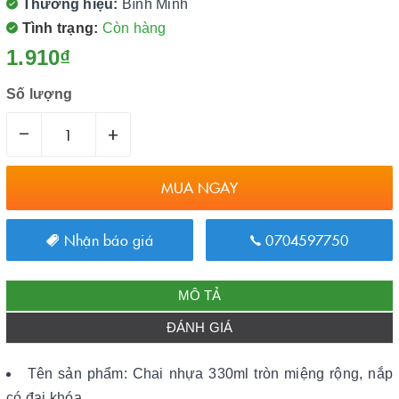
Thương hiệu:
Bình Minh
Tình trạng:
Còn hàng
1.910₫
Số lượng
–
+
MUA NGAY
Nhận báo giá
0704597750
MÔ TẢ
ĐÁNH GIÁ
Tên sản phẩm: Chai nhựa 330ml tròn miệng rộng, nắp
có đai khóa