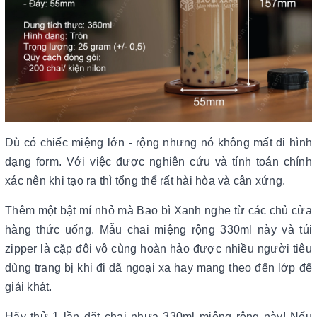
Dù có chiếc miệng lớn - rộng nhưng nó không mất đi hình
dạng form. Với việc được nghiên cứu và tính toán chính
xác nên khi tạo ra thì tổng thể rất hài hòa và cân xứng.
Thêm một bật mí nhỏ mà Bao bì Xanh nghe từ các chủ cửa
hàng thức uống. Mẫu chai miệng rộng 330ml này và túi
zipper là cặp đôi vô cùng hoàn hảo được nhiều người tiêu
dùng trang bị khi đi dã ngoại xa hay mang theo đến lớp để
giải khát.
Hãy thử 1 lần đặt chai nhựa 330ml miệng rộng này! Nếu