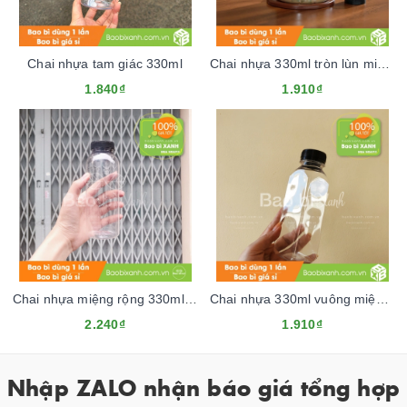
Chai nhựa tam giác 330ml
Chai nhựa 330ml tròn lùn miệng rộng
1.840₫
1.910₫
Chai nhựa miệng rộng 330ml nắp không đai khóa
Chai nhựa 330ml vuông miệng rộng
2.240₫
1.910₫
Nhập ZALO nhận báo giá tổng hợp