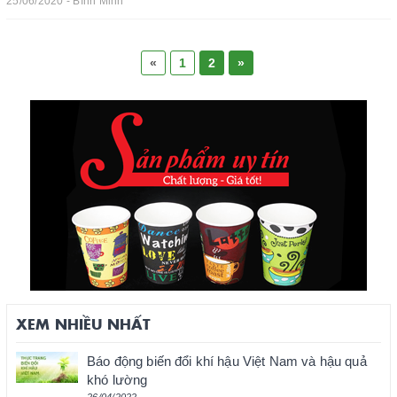
25/06/2020 - Bình Minh
«
1
2
»
XEM NHIỀU NHẤT
Báo động biến đổi khí hậu Việt Nam và hậu quả
khó lường
26/04/2022