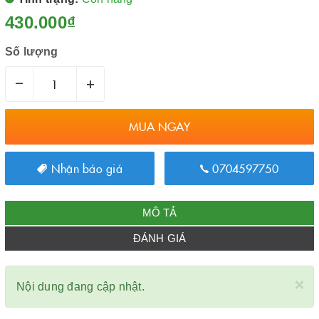
430.000₫
Số lượng
–
+
MUA NGAY
Nhận báo giá
0704597750
MÔ TẢ
ĐÁNH GIÁ
×
Nội dung đang cập nhật.