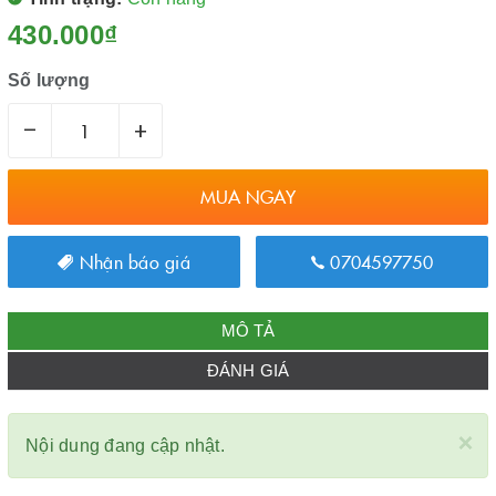
430.000₫
Số lượng
–
+
MUA NGAY
Nhận báo giá
0704597750
MÔ TẢ
ĐÁNH GIÁ
×
Nội dung đang cập nhật.