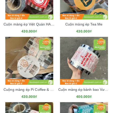
Cuộn màng ép Việt Quán HASHIWA
Cuộn màng ép Tea Me
430.000₫
430.000₫
Cuộng màng ép Pi Coffee & Tea
Cuộn màng ép bánh bao Vương Gia
430.000₫
400.000₫