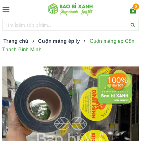
0
Toggle
navigation
Trang chủ
Cuộn màng ép ly
Cuộn màng ép Cồn
Thạch Bình Minh