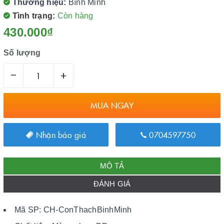
Thương hiệu:
Bình Minh
Tình trạng:
Còn hàng
430.000₫
Số lượng
–
+
MUA NGAY
Nhận báo giá
0704597750
MÔ TẢ
ĐÁNH GIÁ
Mã SP: CH-ConThachBinhMinh