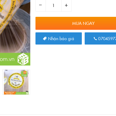
–
+
MUA NGAY
Nhận báo giá
0704597