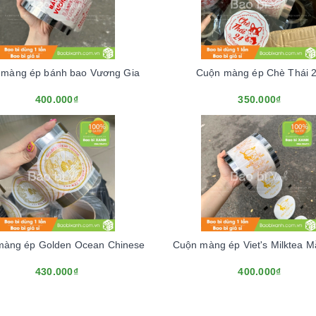
 màng ép bánh bao Vương Gia
Cuộn màng ép Chè Thái 
400.000₫
350.000₫
màng ép Golden Ocean Chinese
Cuộn màng ép Viet's Milktea 
430.000₫
400.000₫