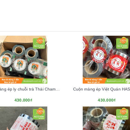
Cuộn màng ép ly chuỗi trà Thái Chamue Thái
Cuộn màng ép Việt Quán HA
430.000₫
430.000₫