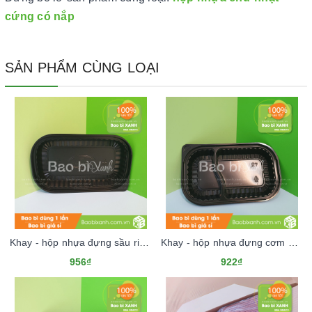
cứng có nắp
SẢN PHẨM CÙNG LOẠI
Khay - hộp nhựa đựng sầu riêng, sushi 1 ngăn HT17 (Kèm nắp nhựa)
Khay - hộp nhựa đựng cơm 2 ngăn HT17 dùng 1 lần (Kèm nắp nhựa)
956₫
922₫