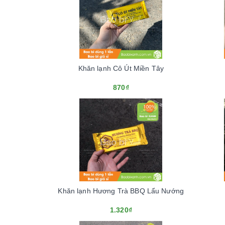
Khăn lạnh Cô Út Miền Tây
870₫
Khăn lạnh Hương Trà BBQ Lẩu Nướng
1.320₫