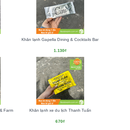
Khăn lạnh Gapella Dining & Cocktails Bar
1.130₫
 & Farm
Khăn lạnh xe du lịch Thanh Tuấn
670₫