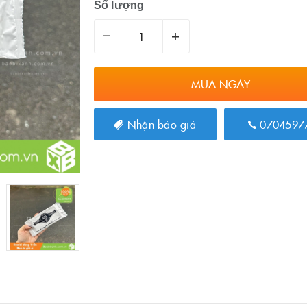
Số lượng
–
+
MUA NGAY
Nhận báo giá
0704597