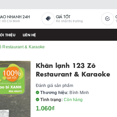
IAO NHANH 24H
GIÁ TỐT
. Hồ Chí Minh
Rẻ nhất thị trường
T
ỚI THIỆU
LIÊN HỆ
ô Restaurant & Karaoke
Khăn lạnh 123 Zô
Restaurant & Karaoke
Đánh giá sản phẩm
Thương hiệu:
Bình Minh
Tình trạng:
Còn hàng
1.060₫