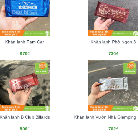
Khăn lạnh Fam Car
Khăn lạnh Phở Ngon 3
870₫
730₫
Khăn lạnh B Club Billards
Khăn lạnh Vườn Nhà Glamping
506₫
702₫