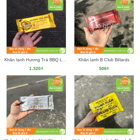
Khăn lạnh Hương Trà BBQ Lẩu Nướng
Khăn lạnh B Club Billards
1.320₫
506₫