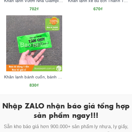
Khăn lạnh Vườn Nhà Glamping & Farm
Khăn lạnh xe du lịch Thanh Tuấn
702₫
670₫
Khăn lạnh bánh cuốn, bánh ướt Tân Quy
830₫
Nhập ZALO nhận báo giá tổng hợp
sản phẩm ngay!!!
Sẵn kho báo giá hơn 900.000+ sản phẩm ly nhựa, ly giấy,