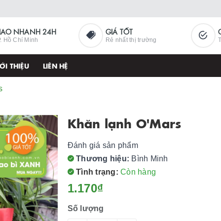
IAO NHANH 24H
GIÁ TỐT
. Hồ Chí Minh
Rẻ nhất thị trường
T
ỚI THIỆU
LIÊN HỆ
s
Khăn lạnh O'Mars
Đánh giá sản phẩm
Thương hiệu:
Bình Minh
Tình trạng:
Còn hàng
1.170₫
Số lượng