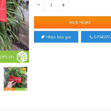
–
+
MUA NGAY
Nhận báo giá
0704597