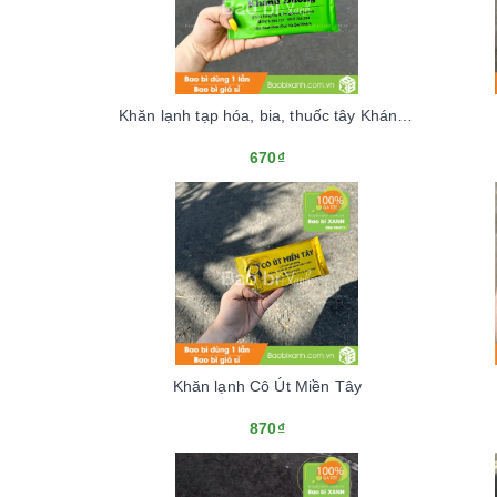
Khăn lạnh tạp hóa, bia, thuốc tây Khánh Dương
670₫
Khăn lạnh Cô Út Miền Tây
870₫