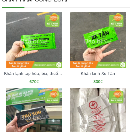
Khăn lạnh tạp hóa, bia, thuốc tây Khánh Dương
Khăn lạnh Xe Tân
670₫
830₫