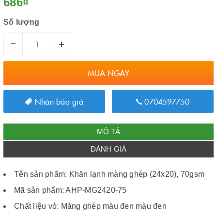
686₫
Số lượng
–
+
MUA NGAY
Nhận báo giá
0704597750
MÔ TẢ
ĐÁNH GIÁ
Tên sản phẩm: Khăn lạnh màng ghép (24x20), 70gsm
Mã sản phẩm: AHP-MG2420-75
Chất liệu vỏ: Màng ghép màu đen màu đen