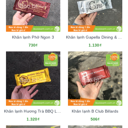
Khăn lạnh Phở Ngon 3
Khăn lạnh Gapella Dining & Cocktails Bar
730₫
1.130₫
Khăn lạnh Hương Trà BBQ Lẩu Nướng
Khăn lạnh B Club Billards
1.320₫
506₫