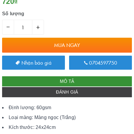
720₫
Số lượng
–
+
MUA NGAY
Nhận báo giá
0704597750
MÔ TẢ
ĐÁNH GIÁ
Định lượng: 60gsm
Loại màng: Màng ngọc (Trắng)
Kích thước: 24x24cm