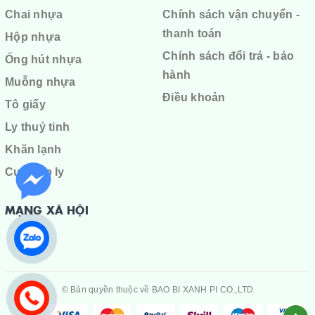
Chai nhựa
Chính sách vận chuyển -
thanh toán
Hộp nhựa
Chính sách đổi trả - bảo
Ống hút nhựa
hành
Muỗng nhựa
Điều khoản
Tô giấy
Ly thuỷ tinh
Khăn lạnh
Cuộn ép ly
MẠNG XÃ HỘI
© Bản quyền thuộc về
BAO BI XANH PI CO.,LTD