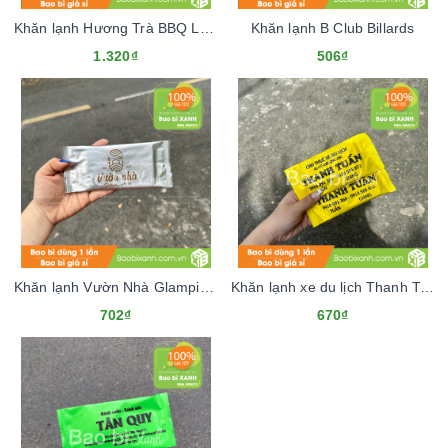
Khăn lạnh Hương Trà BBQ Lẩu Nướng
Khăn lạnh B Club Billards
1.320₫
506₫
Khăn lạnh Vườn Nhà Glamping & Farm
Khăn lạnh xe du lịch Thanh Tuấn
702₫
670₫