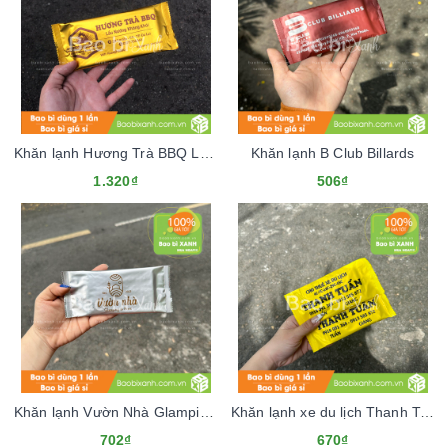
Khăn lạnh Hương Trà BBQ Lẩu Nướng
Khăn lạnh B Club Billards
1.320₫
506₫
Khăn lạnh Vườn Nhà Glamping & Farm
Khăn lạnh xe du lịch Thanh Tuấn
702₫
670₫