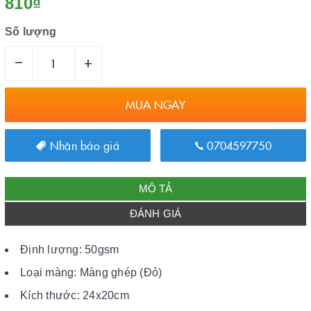
810₫
Số lượng
–
+
MUA NGAY
Nhận báo giá
0704597750
MÔ TẢ
ĐÁNH GIÁ
Định lượng: 50gsm
Loại màng: Màng ghép (Đỏ)
Kích thước: 24x20cm