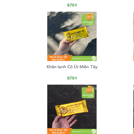
670₫
Khăn lạnh Cô Út Miền Tây
870₫