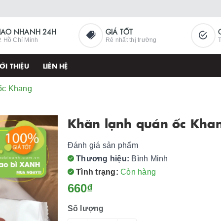
IAO NHANH 24H
GIÁ TỐT
. Hồ Chí Minh
Rẻ nhất thị trường
T
ỚI THIỆU
LIÊN HỆ
ốc Khang
Khăn lạnh quán ốc Kha
Đánh giá sản phẩm
Thương hiệu:
Bình Minh
Tình trạng:
Còn hàng
660₫
Số lượng