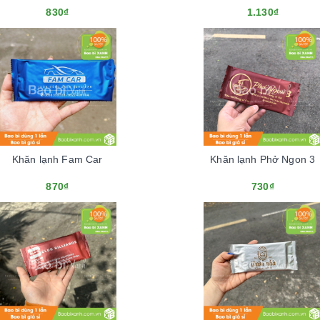
830₫
1.130₫
Khăn lạnh Fam Car
Khăn lạnh Phở Ngon 3
870₫
730₫