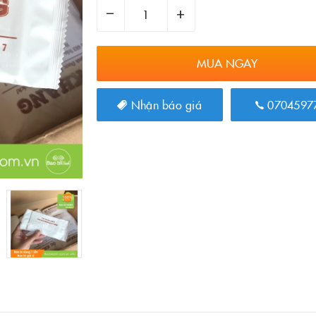
–
+
MUA NGAY
Nhận báo giá
0704597