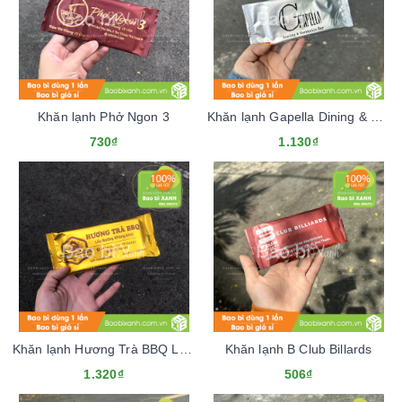
Khăn lạnh Phở Ngon 3
Khăn lạnh Gapella Dining & Cocktails Bar
730₫
1.130₫
Khăn lạnh Hương Trà BBQ Lẩu Nướng
Khăn lạnh B Club Billards
1.320₫
506₫