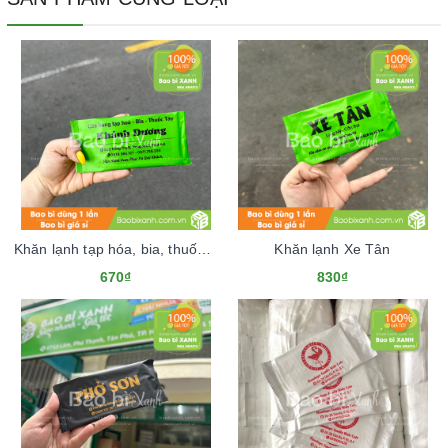
Khăn lạnh tạp hóa, bia, thuốc tây Khánh Dương
Khăn lạnh Xe Tân
670₫
830₫