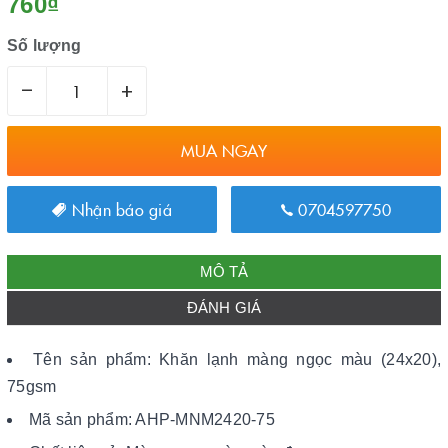
760₫
Số lượng
–
+
MUA NGAY
Nhận báo giá
0704597750
MÔ TẢ
ĐÁNH GIÁ
Tên sản phẩm: Khăn lạnh màng ngọc màu (24x20),
75gsm
Mã sản phẩm: AHP-MNM2420-75