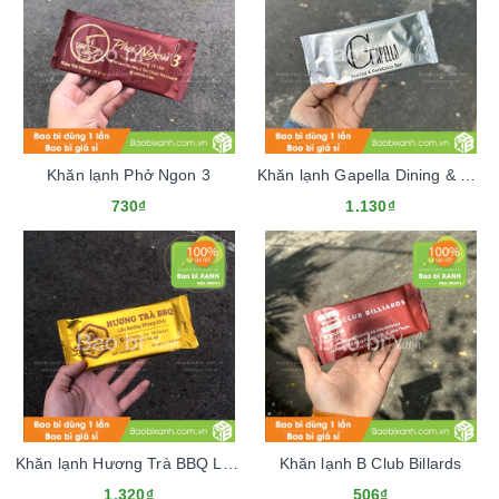
Khăn lạnh Phở Ngon 3
Khăn lạnh Gapella Dining & Cocktails Bar
730₫
1.130₫
Khăn lạnh Hương Trà BBQ Lẩu Nướng
Khăn lạnh B Club Billards
1.320₫
506₫