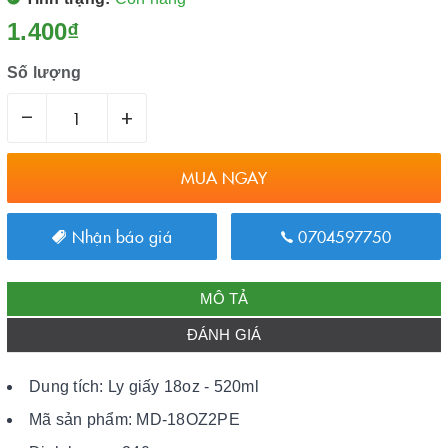
1.400₫
Số lượng
–
+
MUA NGAY
Nhận báo giá
0704597750
MÔ TẢ
ĐÁNH GIÁ
Dung tích: Ly giấy 18oz - 520ml
Mã sản phẩm: MD-18OZ2PE