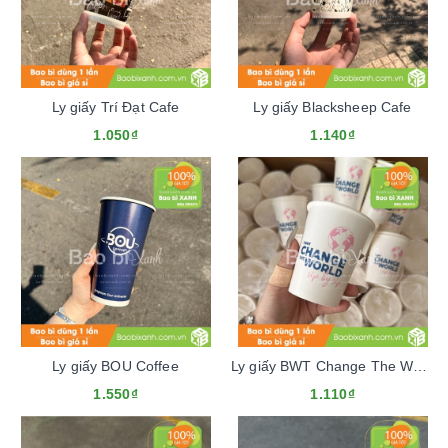
Ly giấy Trí Đạt Cafe
Ly giấy Blacksheep Cafe
1.050₫
1.140₫
Ly giấy BOU Coffee
Ly giấy BWT Change The World
1.550₫
1.110₫