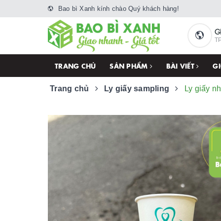
Bao bì Xanh kính chào Quý khách hàng!
G
TP
TRANG CHỦ
SẢN PHẨM
BÀI VIẾT
GI
Trang chủ
Ly giấy sampling
Ly giấy n