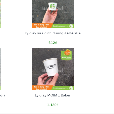
Ly giấy sữa dinh dưỡng JADASUA
612₫
ới)
Ly giấy MOIME Baber
1.130₫