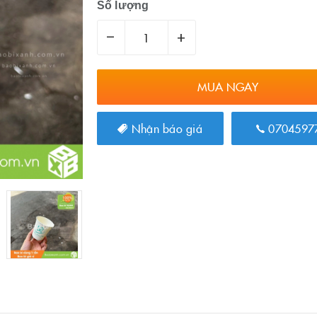
Số lượng
–
+
MUA NGAY
Nhận báo giá
0704597