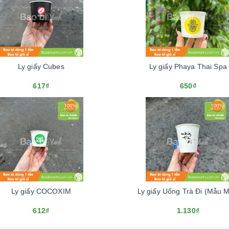
Ly giấy Cubes
Ly giấy Phaya Thai Spa
617₫
650₫
Ly giấy COCOXIM
Ly giấy Uống Trà Đi (Mẫu M
612₫
1.130₫