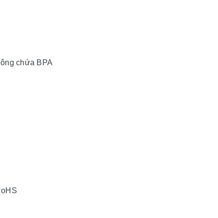
không chứa BPA
 RoHS