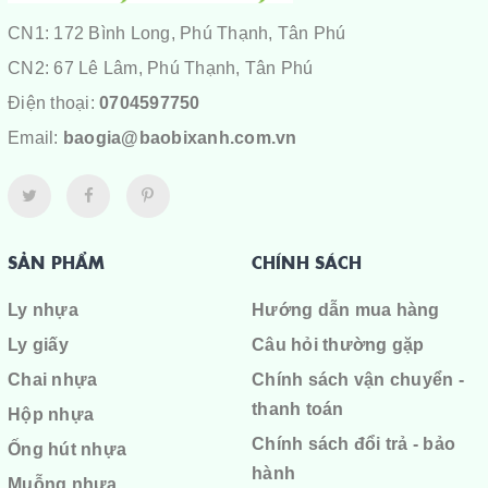
CN1: 172 Bình Long, Phú Thạnh, Tân Phú
CN2: 67 Lê Lâm, Phú Thạnh, Tân Phú
Điện thoại:
0704597750
Email:
baogia@baobixanh.com.vn
SẢN PHẨM
CHÍNH SÁCH
Ly nhựa
Hướng dẫn mua hàng
Ly giấy
Câu hỏi thường gặp
Chai nhựa
Chính sách vận chuyển -
thanh toán
Hộp nhựa
Chính sách đổi trả - bảo
Ống hút nhựa
hành
Muỗng nhựa