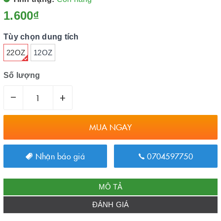
1.600₫
Tùy chọn dung tích
22OZ
12OZ
Số lượng
–
+
MUA NGAY
Nhận báo giá
0704597750
MÔ TẢ
ĐÁNH GIÁ