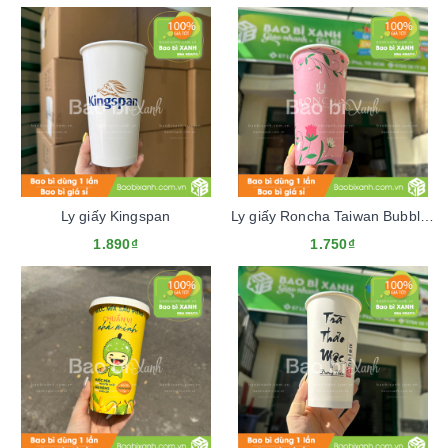
Ly giấy Kingspan
Ly giấy Roncha Taiwan Bubble Tea
1.890₫
1.750₫