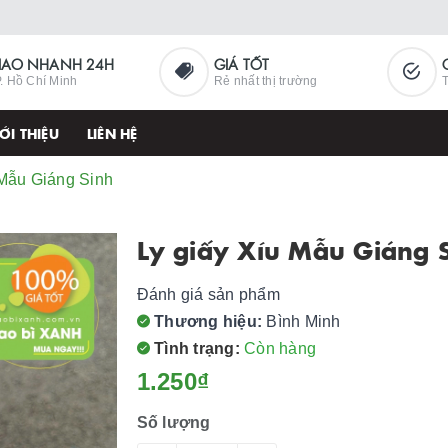
IAO NHANH 24H
GIÁ TỐT
. Hồ Chí Minh
Rẻ nhất thị trường
T
ỚI THIỆU
LIÊN HỆ
 Mẫu Giáng Sinh
Ly giấy Xíu Mẫu Giáng 
Đánh giá sản phẩm
Thương hiệu:
Bình Minh
Tình trạng:
Còn hàng
1.250₫
Số lượng