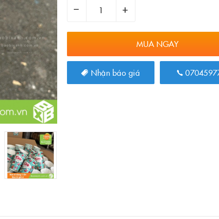
–
+
MUA NGAY
Nhận báo giá
0704597