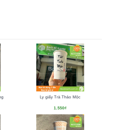
ng
Ly giấy Trà Thảo Mộc
1.550₫