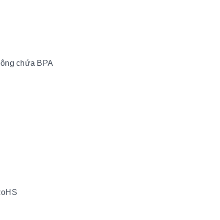
không chứa BPA
 RoHS