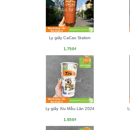
Ly giấy CaCao Station
1.750₫
Ly giấy Xíu Mẫu Lân 2024
L
1.550₫