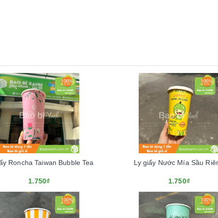
iấy Roncha Taiwan Bubble Tea
Ly giấy Nước Mía Sầu Riê
1.750₫
1.750₫