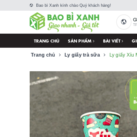
Bao bì Xanh kính chào Quý khách hàng!
G
TP
TRANG CHỦ
SẢN PHẨM
BÀI VIẾT
GI
Trang chủ
Ly giấy trà sữa
Ly giấy Xíu