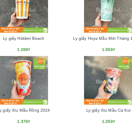
Ly giấy Hidden Beach
Ly giấy Hoya Mẫu Mới Tháng 
1.200₫
1.550₫
y giấy Xíu Mẫu Rồng 2024
Ly giấy Xíu Mẫu Cá Koi
1.370₫
1.250₫