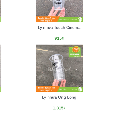
Ly nhựa Touch Cinema
915₫
Ly nhựa Ông Long
1.315₫