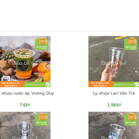
y nhựa nước ép Vương Duy
Ly nhựa Lan Vân Trà
742₫
1.566₫