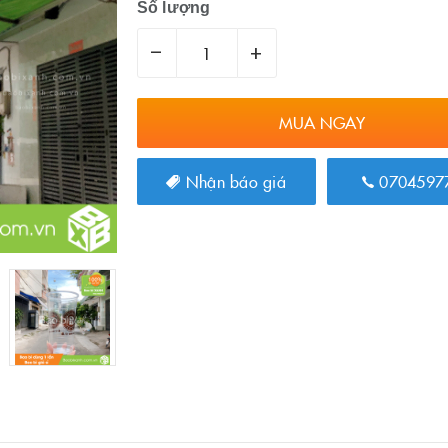
Số lượng
–
+
MUA NGAY
Nhận báo giá
0704597