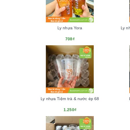
Ly nhựa Yora
Ly n
708₫
Ly nhựa Tiệm trà & nước ép 68
1.250₫