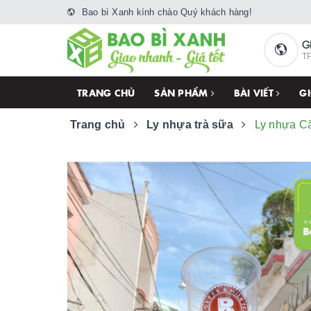
Bao bì Xanh kính chào Quý khách hàng!
G
TP
TRANG CHỦ
SẢN PHẨM
BÀI VIẾT
GI
Trang chủ
Ly nhựa trà sữa
Ly nhựa Că