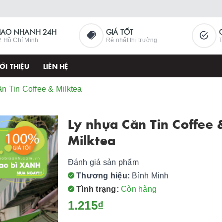
IAO NHANH 24H
GIÁ TỐT
. Hồ Chí Minh
Rẻ nhất thị trường
T
ỚI THIỆU
LIÊN HỆ
n Tin Coffee & Milktea
Ly nhựa Căn Tin Coffee 
Milktea
Đánh giá sản phẩm
Thương hiệu:
Bình Minh
Tình trạng:
Còn hàng
1.215₫