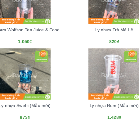
hựa Wolfson Tea Juice & Food
Ly nhựa Trà Má Lê
1.050₫
820₫
Ly nhựa Swebi (Mẫu mới)
Ly nhựa Rum (Mẫu mới)
873₫
1.428₫