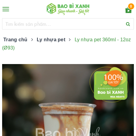
0
Toggle
navigation
Trang chủ
Ly nhựa pet
Ly nhựa pet 360ml - 12oz
(Ø93)