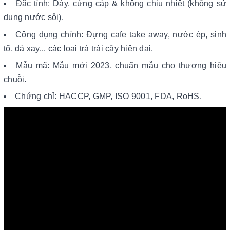
Đặc tính: Dày, cứng cáp & không chịu nhiệt (không sử
dụng nước sôi).
Công dụng chính: Đựng cafe take away, nước ép, sinh
tố, đá xay... các loại trà trái cây hiện đại.
Mẫu mã: Mẫu mới 2023, chuẩn mẫu cho thương hiệu
chuỗi.
Chứng chỉ: HACCP, GMP, ISO 9001, FDA, RoHS.