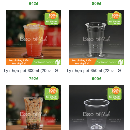
642₫
809₫
Ly nhựa pet 600ml (20oz - Ø98)
Ly nhựa pet 650ml (22oz - Ø98)
792₫
900₫