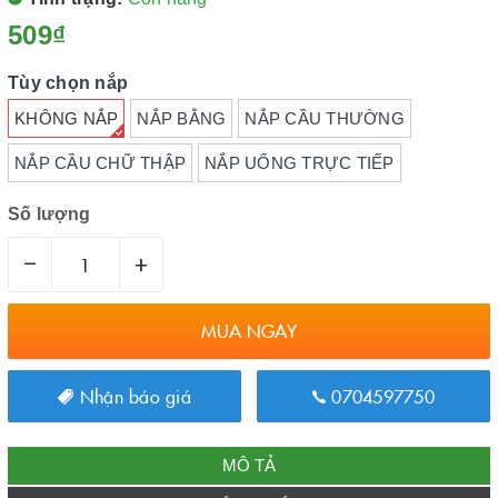
509₫
Tùy chọn nắp
KHÔNG NẮP
NẮP BẰNG
NẮP CẦU THƯỜNG
NẮP CẦU CHỮ THẬP
NẮP UỐNG TRỰC TIẾP
Số lượng
–
+
MUA NGAY
Nhận báo giá
0704597750
MÔ TẢ