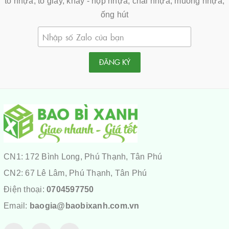
tô nhựa, tô giấy, khay - hộp nhựa, chai nhựa, muỗng nhựa,
ống hút
ĐĂNG KÝ
CN1: 172 Bình Long, Phú Thạnh, Tân Phú
CN2: 67 Lê Lâm, Phú Thạnh, Tân Phú
Điện thoại:
0704597750
Email:
baogia@baobixanh.com.vn