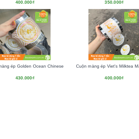
400.000₫
350.000₫
màng ép Golden Ocean Chinese
Cuộn màng ép Viet's Milktea 
430.000₫
400.000₫