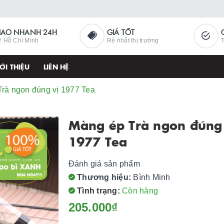
IAO NHANH 24H
GIÁ TỐT
. Hồ Chí Minh
Rẻ nhất thị trường
T
ỚI THIỆU
LIÊN HỆ
rà ngon đúng vị 1977 Tea
Màng ép Trà ngon đúng 
1977 Tea
Đánh giá sản phẩm
Thương hiệu:
Bình Minh
Tình trạng:
Còn hàng
205.000₫