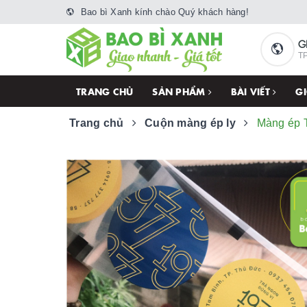
Bao bì Xanh kính chào Quý khách hàng!
G
TP
TRANG CHỦ
SẢN PHẨM
BÀI VIẾT
GI
Trang chủ
Cuộn màng ép ly
Màng ép T