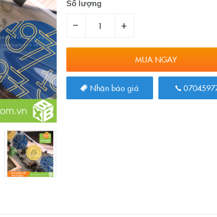
Số lượng
–
+
MUA NGAY
Nhận báo giá
0704597