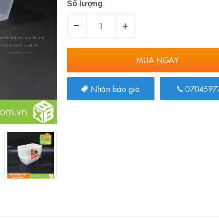
Số lượng
–
+
MUA NGAY
Nhận báo giá
0704597