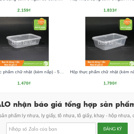
2.159₫
1.833₫
Hộp thực phẩm chữ nhật (kèm nắp) - 550ml (TRONG)
1.470₫
1.790₫
LO nhận báo giá tổng hợp sản phẩm
ản phẩm ly nhựa, ly giấy, tô nhựa, tô giấy, khay - hộp nhựa,
ĐĂNG KÝ