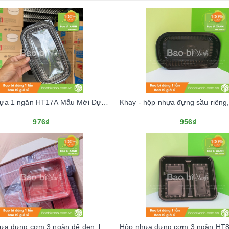
Khay nhựa 1 ngăn HT17A Mẫu Mới Đựng Cơm
976₫
956₫
Khay nhựa đựng cơm 3 ngăn đế đen, lòng đỏ (Kèm nắp nhựa)