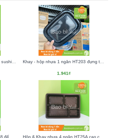
Khay - hộp nhựa đựng sầu riêng, sushi 1 ngăn HT17 (Kèm nắp nhựa)
Khay - hộp nhựa 1 ngăn HT203 đựng thực phẩm mang về
1.941₫
Hộp nhựa đựng cơm 3 ngăn HT88 đế đen (Kèm nắp nhựa)
Hộp & Khay nhựa 4 ngăn HT25A cao cấp (Kèm nắp nhựa)