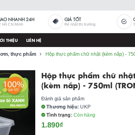
IAO NHANH 24H
GIÁ TỐT
. Hồ Chí Minh
Rẻ nhất thị trường
T
ỚI THIỆU
LIÊN HỆ
cơm, thực phẩm
Hộp thực phẩm chữ nhật (kèm nắp) - 7
Hộp thực phẩm chữ nhậ
(kèm nắp) - 750ml (TR
Đánh giá sản phẩm
Thương hiệu:
UKP
Tình trạng:
Còn hàng
1.890₫