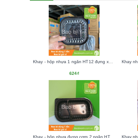
Khay - hộp nhựa 1 ngăn HT12 đựng xôi, bánh bao
624₫
Khay - hộp nhựa đựng cơm 2 ngăn HT17 dùng 1 lần (Kèm nắp nhựa)