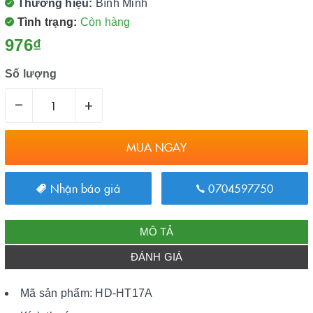
Thương hiệu:
Bình Minh
Tình trạng:
Còn hàng
976₫
Số lượng
–
+
MUA NGAY
Nhận báo giá
0704597750
MÔ TẢ
ĐÁNH GIÁ
Mã sản phẩm: HD-HT17A