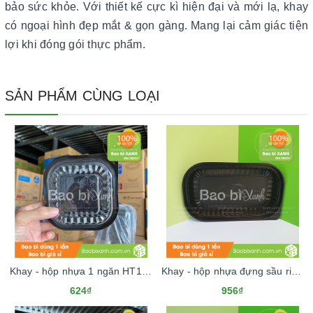
bảo sức khỏe. Với thiết kế cực kì hiện đại và mới lạ, khay
có ngoại hình đẹp mắt & gọn gàng. Mang lại cảm giác tiện
lợi khi đóng gói thực phẩm.
SẢN PHẨM CÙNG LOẠI
Khay - hộp nhựa 1 ngăn HT12 đựng xôi, bánh bao
Khay - hộp nhựa đựng sầu riêng, sushi 1 ngăn HT17 (Kèm nắp nhựa)
624₫
956₫