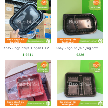
Khay - hộp nhựa 1 ngăn HT203 đựng thực phẩm mang về
Khay - hộp nhựa đựng cơm 2 ngăn HT17 dùng 1 lần (Kèm nắp nhựa)
1.941₫
922₫