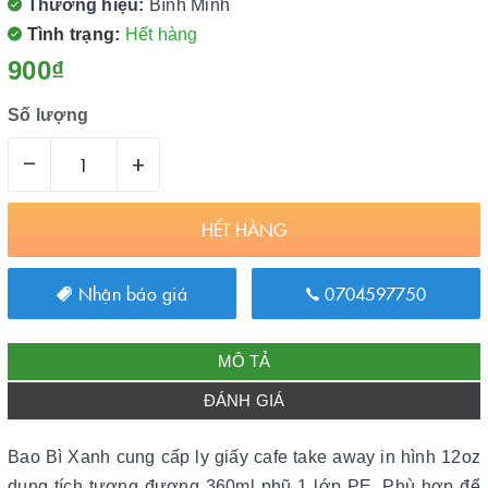
Thương hiệu:
Bình Minh
Tình trạng:
Hết hàng
900₫
Số lượng
–
+
HẾT HÀNG
Nhận báo giá
0704597750
MÔ TẢ
ĐÁNH GIÁ
Bao Bì Xanh cung cấp ly giấy cafe take away in hình 12oz
dung tích tương đương 360ml phũ 1 lớp PE. Phù hợp để