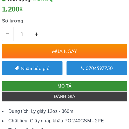
1.200₫
Số lượng
–
+
MUA NGAY
Nhận báo giá
0704597750
MÔ TẢ
ĐÁNH GIÁ
Dung tích: Ly giấy 12oz - 360ml
Chất liệu: Giấy nhập khẩu PO 240GSM - 2PE