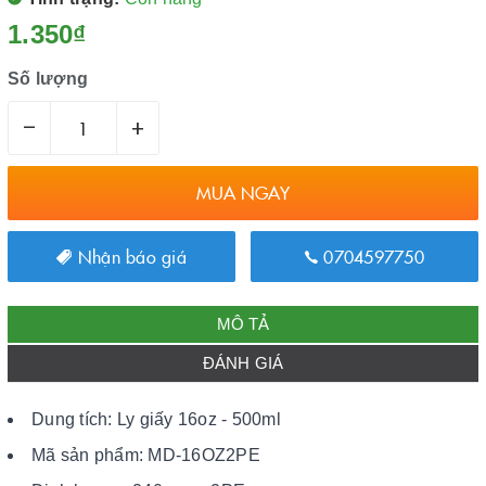
1.350₫
Số lượng
–
+
MUA NGAY
Nhận báo giá
0704597750
MÔ TẢ
ĐÁNH GIÁ
Dung tích: Ly giấy 16oz - 500ml
Mã sản phẩm: MD-16OZ2PE