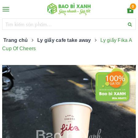
0
Toggle
navigation
Trang chủ
Ly giấy cafe take away
Ly giấy Fika A
Cup Of Cheers