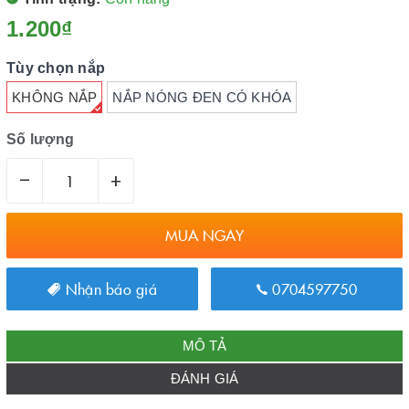
1.200₫
Tùy chọn nắp
KHÔNG NẮP
NẮP NÓNG ĐEN CÓ KHÓA
Số lượng
–
+
MUA NGAY
Nhận báo giá
0704597750
MÔ TẢ
ĐÁNH GIÁ