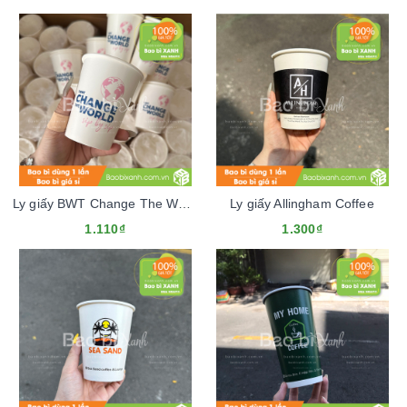
Ly giấy BWT Change The World
Ly giấy Allingham Coffee
1.110₫
1.300₫