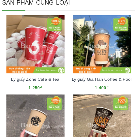
SẢN PHẨM CÙNG LOẠI
Ly giấy Zone Cafe & Tea
Ly giấy Gia Hân Coffee & Pool
1.250₫
1.400₫