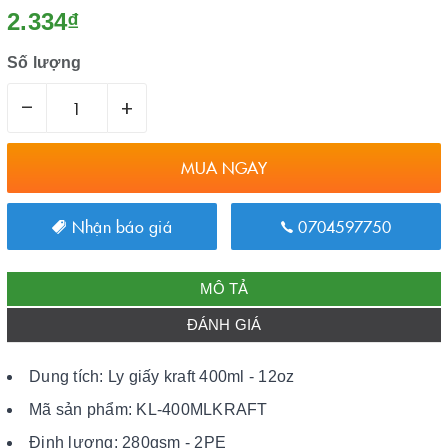
2.334₫
Số lượng
–
+
MUA NGAY
Nhận báo giá
0704597750
MÔ TẢ
ĐÁNH GIÁ
Dung tích: Ly giấy kraft 400ml - 12oz
Mã sản phẩm: KL-400MLKRAFT
Định lượng: 280gsm - 2PE