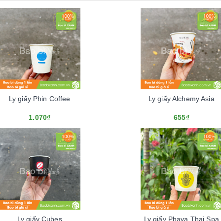
Ly giấy Phin Coffee
Ly giấy Alchemy Asia
1.070₫
655₫
Ly giấy Cubes
Ly giấy Phaya Thai Spa