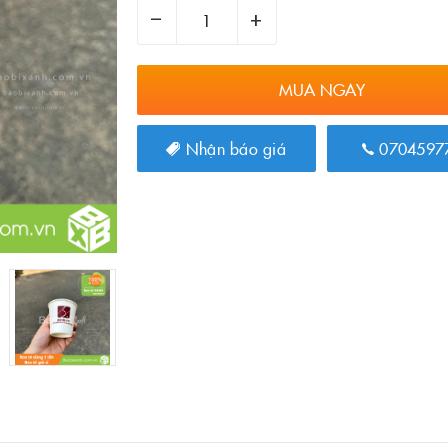
–
+
MUA NGAY
Nhận báo giá
0704597