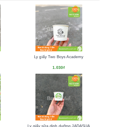
Ly giấy Two Boys Academy
1.030₫
Ly giấy sữa dinh dưỡng JADASUA