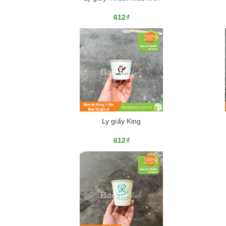
612₫
Ly giấy King
612₫