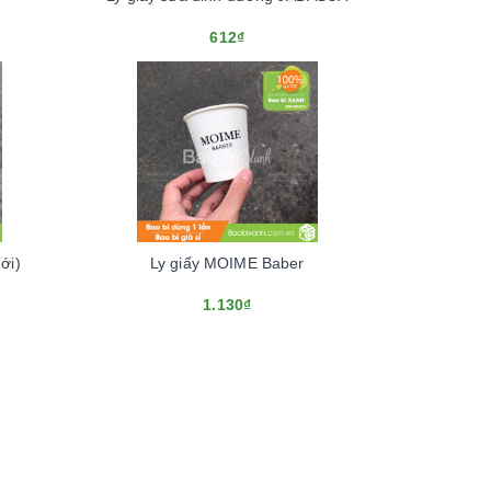
612₫
ới)
Ly giấy MOIME Baber
1.130₫