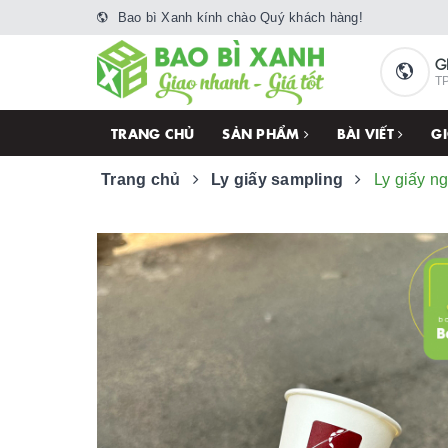
Bao bì Xanh kính chào Quý khách hàng!
G
TP
TRANG CHỦ
SẢN PHẨM
BÀI VIẾT
GI
Trang chủ
Ly giấy sampling
Ly giấy n