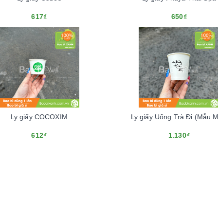
617₫
650₫
Ly giấy COCOXIM
Ly giấy Uống Trà Đi (Mẫu M
612₫
1.130₫