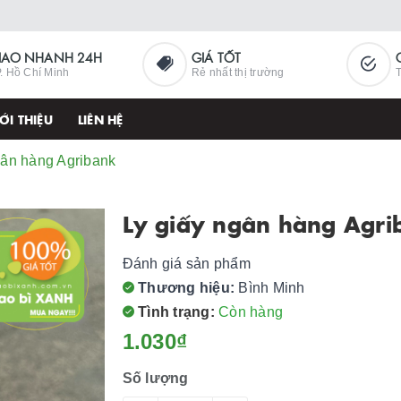
IAO NHANH 24H
GIÁ TỐT
. Hồ Chí Minh
Rẻ nhất thị trường
T
ỚI THIỆU
LIÊN HỆ
gân hàng Agribank
Ly giấy ngân hàng Agri
Đánh giá sản phẩm
Thương hiệu:
Bình Minh
Tình trạng:
Còn hàng
1.030₫
Số lượng