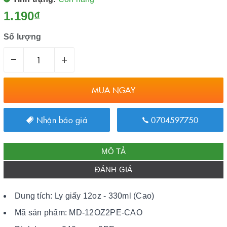
1.190₫
Số lượng
–
+
MUA NGAY
Nhận báo giá
0704597750
MÔ TẢ
ĐÁNH GIÁ
Dung tích: Ly giấy 12oz - 330ml (Cao)
Mã sản phẩm: MD-12OZ2PE-CAO