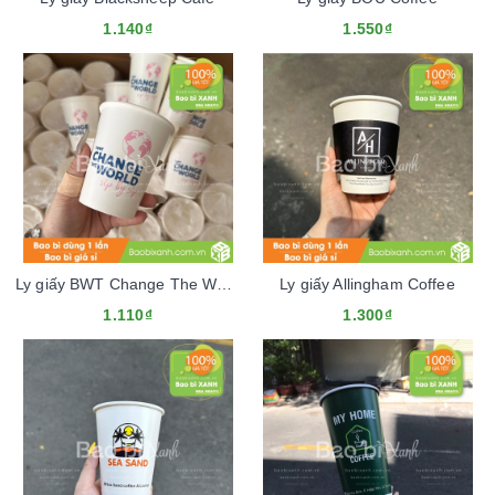
1.140₫
1.550₫
Ly giấy BWT Change The World
Ly giấy Allingham Coffee
1.110₫
1.300₫