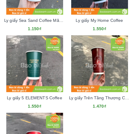
Ly giấy Sea Sand Coffee Mãu Tết 2024
Ly giấy My Home Coffee
1.150₫
1.550₫
Ly giấy 5 ELEMENTS Coffee
Ly giấy Trên Tầng Thượng Cafe
1.550₫
1.470₫