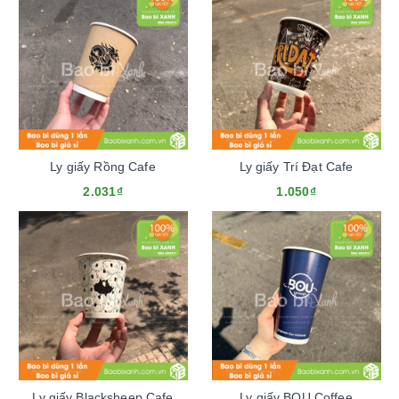
Ly giấy Rồng Cafe
Ly giấy Trí Đạt Cafe
2.031₫
1.050₫
Ly giấy Blacksheep Cafe
Ly giấy BOU Coffee