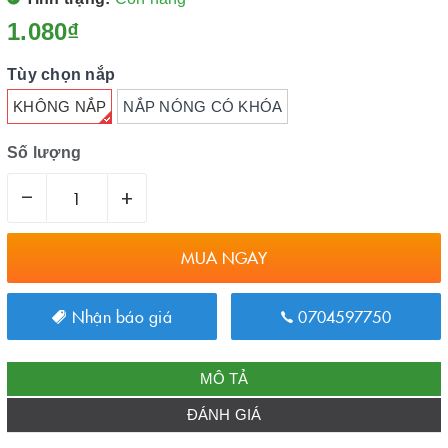
1.080₫
Tùy chọn nắp
KHÔNG NẮP
NẮP NÓNG CÓ KHÓA
Số lượng
–
+
MUA NGAY
Nhận báo giá
0704597750
MÔ TẢ
ĐÁNH GIÁ