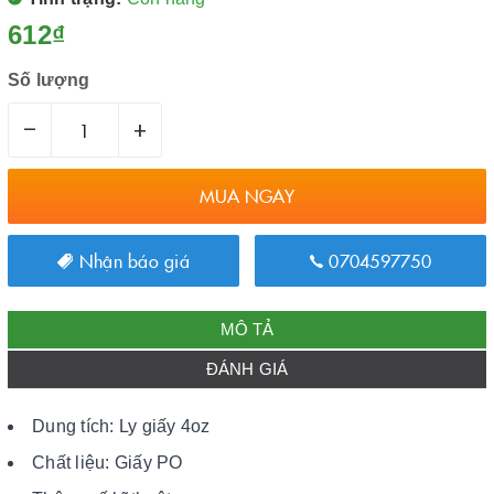
612₫
Số lượng
–
+
MUA NGAY
Nhận báo giá
0704597750
MÔ TẢ
ĐÁNH GIÁ
Dung tích: Ly giấy 4oz
Chất liệu: Giấy PO