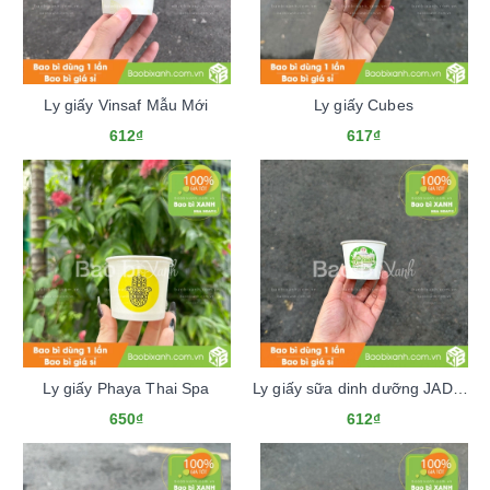
Ly giấy Vinsaf Mẫu Mới
Ly giấy Cubes
612₫
617₫
Ly giấy Phaya Thai Spa
Ly giấy sữa dinh dưỡng JADASUA
650₫
612₫