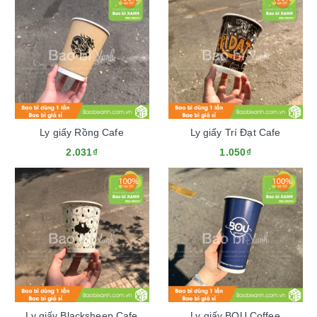
Ly giấy Rồng Cafe
Ly giấy Trí Đạt Cafe
2.031₫
1.050₫
Ly giấy Blacksheep Cafe
Ly giấy BOU Coffee