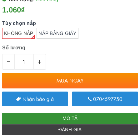
1.060₫
Tùy chọn nắp
KHÔNG NẮP
NẮP BẰNG GIẤY
Số lượng
–
+
MUA NGAY
Nhận báo giá
0704597750
MÔ TẢ
ĐÁNH GIÁ