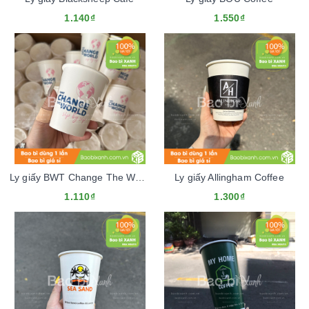
1.140₫
1.550₫
Ly giấy BWT Change The World
Ly giấy Allingham Coffee
1.110₫
1.300₫