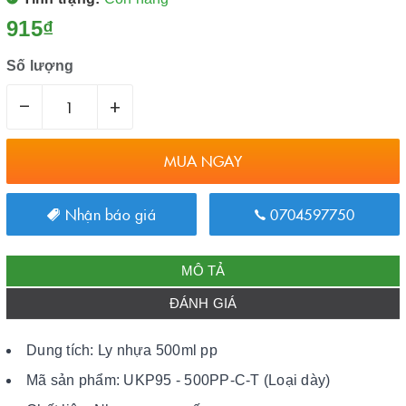
915₫
Số lượng
–
+
MUA NGAY
Nhận báo giá
0704597750
MÔ TẢ
ĐÁNH GIÁ
Dung tích: Ly nhựa 500ml pp
Mã sản phẩm: UKP95 - 500PP-C-T (Loại dày)