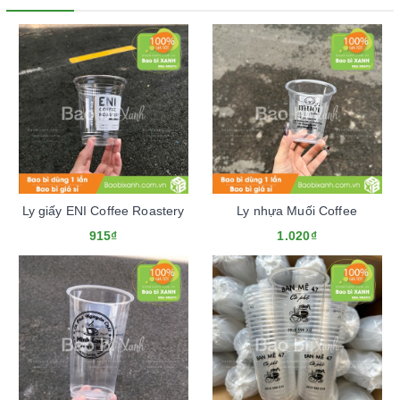
Ly giấy ENI Coffee Roastery
Ly nhựa Muối Coffee
915₫
1.020₫