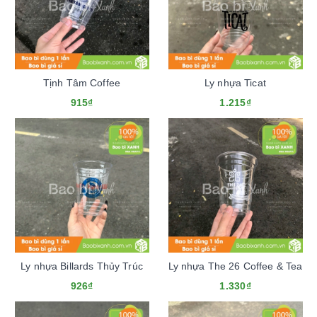
Tịnh Tâm Coffee
Ly nhựa Ticat
915₫
1.215₫
Ly nhựa Billards Thủy Trúc
Ly nhựa The 26 Coffee & Tea
926₫
1.330₫