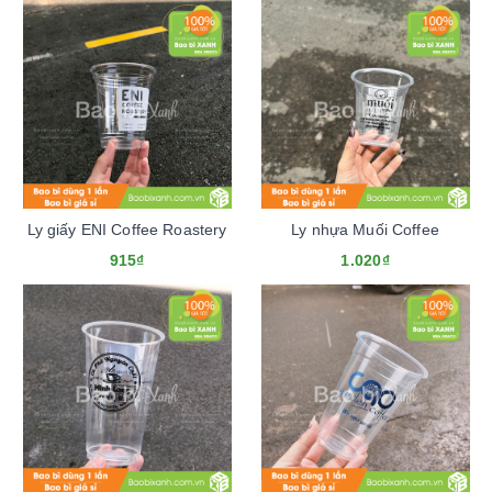
Ly giấy ENI Coffee Roastery
Ly nhựa Muối Coffee
915₫
1.020₫