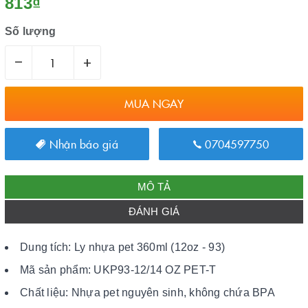
813₫
Số lượng
–
+
MUA NGAY
Nhận báo giá
0704597750
MÔ TẢ
ĐÁNH GIÁ
Dung tích: Ly nhựa pet 360ml (12oz - 93)
Mã sản phẩm: UKP93-12/14 OZ PET-T
Chất liệu: Nhựa pet nguyên sinh, không chứa BPA