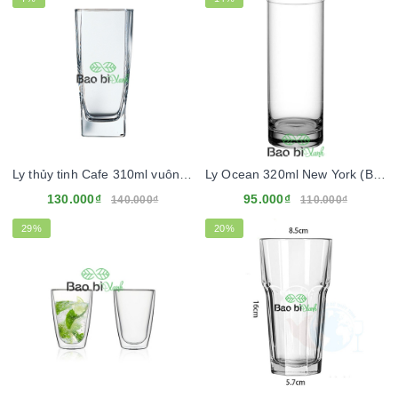
Ly thủy tinh Cafe 310ml vuông cao (Lô 12 ly)
Ly Ocean 320ml New York (Bộ 6 ly)
130.000₫
95.000₫
140.000₫
110.000₫
29%
20%