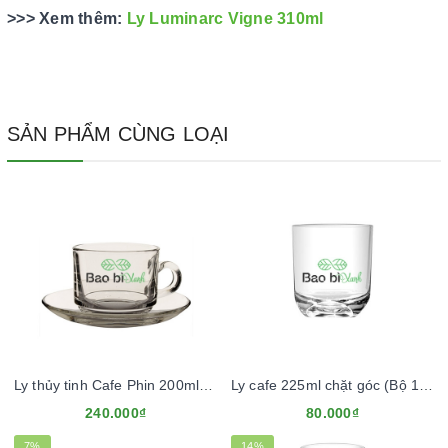
>>> Xem thêm:
Ly Luminarc Vigne 310ml
SẢN PHẨM CÙNG LOẠI
Ly thủy tinh Cafe Phin 200ml (Bộ 12 ly)
Ly cafe 225ml chặt góc (Bộ 12 ly)
240.000₫
80.000₫
7%
14%