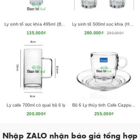
Ly sinh tố sọc khía 495ml (Bộ 6 Cốc)
Ly sinh tố 500ml sọc khía (Hộp 12 cái)
135.000₫
280.000₫
290.000₫
Ly cafe 700ml có quai bộ 6 ly
Bộ 6 Ly thủy tinh Cafe Cappuccino 195ml (có kèm dĩa)
200.000₫
255.000₫
Nhập ZALO nhận báo giá tổng hợp