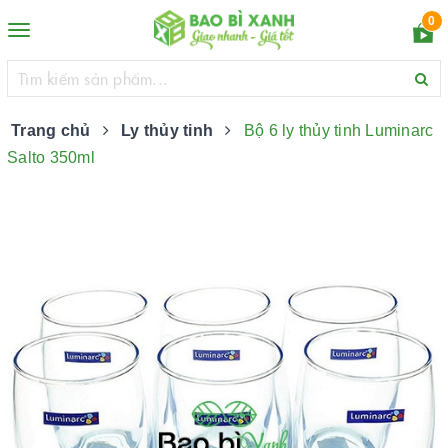
0
Toggle
navigation
Trang chủ
Ly thủy tinh
Bộ 6 ly thủy tinh Luminarc
Salto 350ml