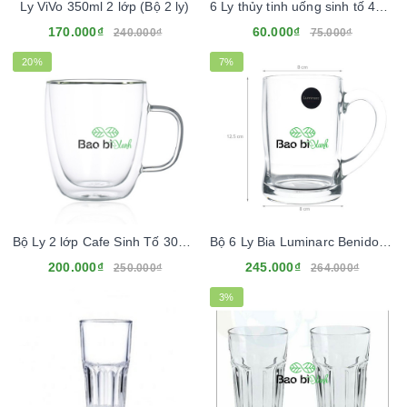
Ly ViVo 350ml 2 lớp (Bộ 2 ly)
6 Ly thủy tinh uống sinh tố 410ml
170.000₫
60.000₫
240.000₫
75.000₫
20%
7%
Bộ Ly 2 lớp Cafe Sinh Tố 300ml
Bộ 6 Ly Bia Luminarc Benidorm 450ml
200.000₫
245.000₫
250.000₫
264.000₫
3%