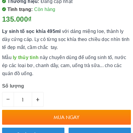
Thương hiệu:
Đang cập nhật
Tình trạng:
Còn hàng
135.000₫
Ly sinh tố sọc khía 495ml
với dáng miệng loe, thành ly
dày cứng cáp. Ly có từng sọc khía theo chiều dọc nhìn tinh
tế đẹp mắt, cầm chắc tay.
Mẫu
ly thủy tinh
này chuyên dùng để uống sinh tố, nước
ép các loại bơ, chanh dây, cam, uống trà sữa... cho các
quán đồ uống.
Số lượng
–
+
MUA NGAY