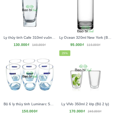
Ly thủy tinh Cafe 310ml vuông cao (Lô 12 ly)
Ly Ocean 320ml New York (Bộ 6 ly)
130.000₫
95.000₫
140.000₫
110.000₫
29%
Bộ 6 ly thủy tinh Luminarc Salto 350ml
Ly ViVo 350ml 2 lớp (Bộ 2 ly)
150.000₫
170.000₫
240.000₫