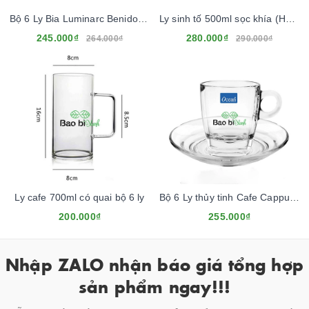
Bộ 6 Ly Bia Luminarc Benidorm 450ml
Ly sinh tố 500ml sọc khía (Hộp 12 cái)
245.000₫
280.000₫
264.000₫
290.000₫
Ly cafe 700ml có quai bộ 6 ly
Bộ 6 Ly thủy tinh Cafe Cappuccino 195ml (có kèm dĩa)
200.000₫
255.000₫
Nhập ZALO nhận báo giá tổng hợp
sản phẩm ngay!!!