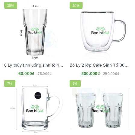
20%
20%
6 Ly thủy tinh uống sinh tố 410ml
Bộ Ly 2 lớp Cafe Sinh Tố 300ml
60.000₫
200.000₫
75.000₫
250.000₫
7%
3%