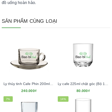
đồ uống hoàn hảo.
SẢN PHẨM CÙNG LOẠI
Ly thủy tinh Cafe Phin 200ml (Bộ 12 ly)
Ly cafe 225ml chặt góc (Bộ 12 ly)
240.000₫
80.000₫
7%
14%