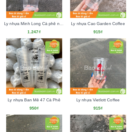
Ly nhựa Minh Long Cà phê nguyên chất
Ly nhựa Cao Garden Coffee
1.247₫
915₫
Ly nhựa Ban Mê 47 Cà Phê
Ly nhựa Vietlott Coffee
950₫
915₫