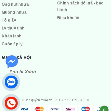
Chính sách đổi trả - bảo
Ống hút nhựa
hành
Muỗng nhựa
Điều khoản
Tô giấy
Ly thuỷ tinh
Khăn lạnh
Cuộn ép ly
MẠNG XÃ HỘI
Bao bì Xanh
© Bản quyền thuộc về
BAO BI XANH PI CO.,LTD