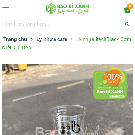
0
Toggle
navigation
Trang chủ
Ly nhựa cafe
Ly nhựa ItechBlack Cơm
Niêu Củ Dền