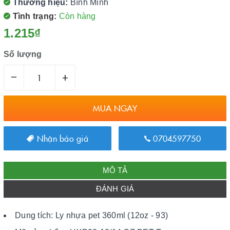
Thương hiệu:
Bình Minh
Tình trạng:
Còn hàng
1.215₫
Số lượng
–
+
MUA NGAY
Nhận báo giá
0704597750
MÔ TẢ
ĐÁNH GIÁ
Dung tích: Ly nhựa pet 360ml (12oz - 93)