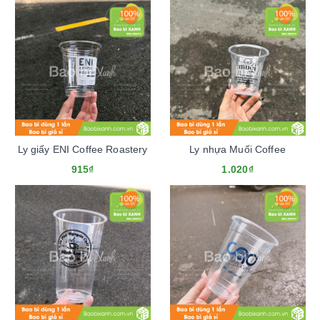
Ly giấy ENI Coffee Roastery
Ly nhựa Muối Coffee
915₫
1.020₫