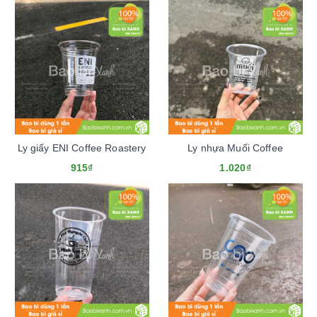
Ly giấy ENI Coffee Roastery
Ly nhựa Muối Coffee
915₫
1.020₫