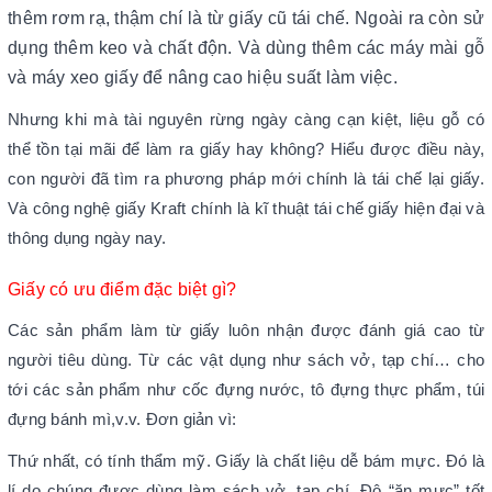
thêm rơm rạ, thậm chí là từ giấy cũ tái chế. Ngoài ra còn sử
dụng thêm keo và chất độn. Và dùng thêm các máy mài gỗ
và máy xeo giấy để nâng cao hiệu suất làm việc.
Nhưng khi mà tài nguyên rừng ngày càng cạn kiệt, liệu gỗ có
thể tồn tại mãi để làm ra giấy hay không? Hiểu được điều này,
con người đã tìm ra phương pháp mới chính là tái chế lại giấy.
Và công nghệ giấy Kraft chính là kĩ thuật tái chế giấy hiện đại và
thông dụng ngày nay.
Giấy có ưu điểm đặc biệt gì?
Các sản phẩm làm từ giấy luôn nhận được đánh giá cao từ
người tiêu dùng. Từ các vật dụng như sách vở, tạp chí… cho
tới các sản phẩm như cốc đựng nước, tô đựng thực phẩm, túi
đựng bánh mì,v.v. Đơn giản vì:
Thứ nhất, có tính thẩm mỹ. Giấy là chất liệu dễ bám mực. Đó là
lí do chúng được dùng làm sách vở, tạp chí. Độ “ăn mực” tốt