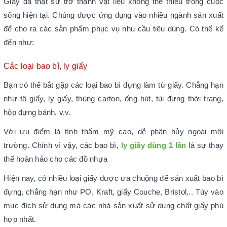
Giấy đã thật sự trở thành vật liệu không thể thiếu trong cuộc
sống hiện tại. Chúng được ứng dụng vào nhiều ngành sản xuất
để cho ra các sản phẩm phục vụ nhu cầu tiêu dùng. Có thể kể
đến như:
Các loại bao bì, ly giấy
Bạn có thể bắt gặp các loại bao bì đựng làm từ giấy. Chẳng hạn
như tô giấy, ly giấy, thùng carton, ống hút, túi đựng thời trang,
hộp đựng bánh, v.v.
Với ưu điểm là tính thẩm mỹ cao, dễ phân hủy ngoài môi
trường. Chính vì vậy, các bao bì,
ly giấy dùng 1 lần
là sự thay
thế hoàn hảo cho các đồ nhựa
Hiện nay, có nhiều loại giấy được ưa chuộng để sản xuất bao bì
đựng, chẳng hạn như PO, Kraft, giấy Couche, Bristol,.. Tùy vào
mục đích sử dụng mà các nhà sản xuất sử dụng chất giấy phù
hợp nhất.