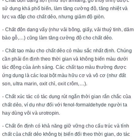
- Chất độn dạng sợi (như sợi amiăng, gỗ thuỷ tinh) được
sử dụng khá phổ biến, làm tăng cường độ, tăng nhiệt và
lực va đập cho chất dẻo, nhưng giảm độ giòn.
- Chất độn dạng vẩy (như vải bông, giấy, vải thuỷ tinh, dăm
bào gỗ,…) cũng làm tăng cường độ cho chất dẻo.
- Chất tạo màu cho chất dẻo có màu sắc nhất định. Chúng
cần phải ổn định theo thời gian và không biến màu dưới
tác động của ánh sáng. Các chất tạo màu thường được
ứng dụng là các loại bột màu hữu cơ và vô cơ (như đất
son, ultra marin, oxit chì, oxit crôm,…).
- Chất xúc tác có tác dụng rút ngắn thời gian rắn chắc của
chất dẻo, ví dụ như đối với fenol-formaldehyde người ta
hay dùng vôi và urotropin.
- Chất ổn định có khả năng giữ vững cho cấu trúc và tính
chất của chất dẻo không bị biến đổi theo thời gian, do tác