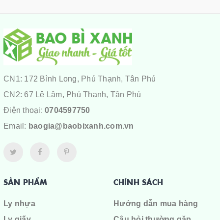
CN1: 172 Bình Long, Phú Thạnh, Tân Phú
CN2: 67 Lê Lâm, Phú Thạnh, Tân Phú
Điện thoại:
0704597750
Email:
baogia@baobixanh.com.vn
SẢN PHẨM
CHÍNH SÁCH
Ly nhựa
Hướng dẫn mua hàng
Ly giấy
Câu hỏi thường gặp