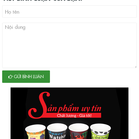
GỬI BÌNH LUẬN