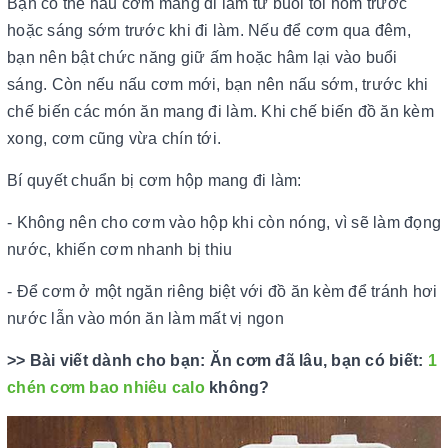
Bạn có thể nấu cơm mang đi làm từ buổi tối hôm trước
hoặc sáng sớm trước khi đi làm. Nếu để cơm qua đêm,
bạn nên bật chức năng giữ ấm hoặc hâm lại vào buổi
sáng. Còn nếu nấu cơm mới, bạn nên nấu sớm, trước khi
chế biến các món ăn mang đi làm. Khi chế biến đồ ăn kèm
xong, cơm cũng vừa chín tới.
Bí quyết chuẩn bị cơm hộp mang đi làm:
- Không nên cho cơm vào hộp khi còn nóng, vì sẽ làm đọng
nước, khiến cơm nhanh bị thiu
- Để cơm ở một ngăn riêng biệt với đồ ăn kèm để tránh hơi
nước lẫn vào món ăn làm mất vị ngon
>> Bài viết dành cho bạn: Ăn cơm đã lâu, bạn có biết:
1
chén cơm bao nhiêu calo
không?