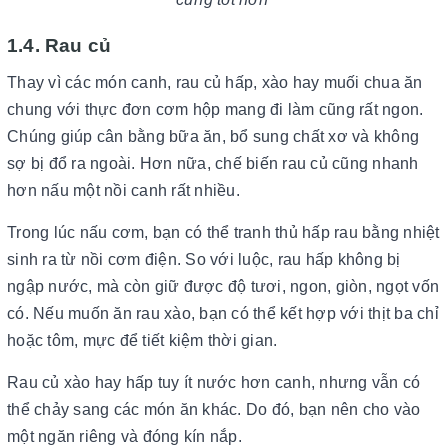
1.4. Rau củ
Thay vì các món canh, rau củ hấp, xào hay muối chua ăn
chung với thực đơn cơm hộp mang đi làm cũng rất ngon.
Chúng giúp cân bằng bữa ăn, bổ sung chất xơ và không
sợ bị đổ ra ngoài. Hơn nữa, chế biến rau củ cũng nhanh
hơn nấu một nồi canh rất nhiều.
Trong lúc nấu cơm, bạn có thể tranh thủ hấp rau bằng nhiệt
sinh ra từ nồi cơm điện. So với luộc, rau hấp không bị
ngập nước, mà còn giữ được độ tươi, ngon, giòn, ngọt vốn
có. Nếu muốn ăn rau xào, bạn có thể kết hợp với thịt ba chỉ
hoặc tôm, mực để tiết kiệm thời gian.
Rau củ xào hay hấp tuy ít nước hơn canh, nhưng vẫn có
thể chảy sang các món ăn khác. Do đó, bạn nên cho vào
một ngăn riêng và đóng kín nắp.