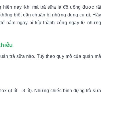
g hiện nay, khi mà trà sữa là đồ uống được rất
không biết cần chuẩn bị những dụng cụ gì. Hãy
ể nắm ngay bí kíp thành công ngay từ những
thiếu
ì quán trà sữa nào. Tuỳ theo quy mô của quán mà
nox (3 lít – 8 lít). Những chiếc bình đựng trà sữa