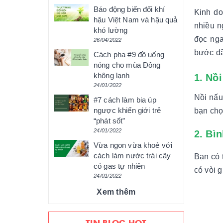
Báo động biến đổi khí
Kinh do
hậu Việt Nam và hậu quả
nhiều n
khó lường
đọc nga
26/04/2022
bước đầ
Cách pha #9 đồ uống
nóng cho mùa Đông
không lạnh
1. Nồ
24/01/2022
Nồi nấu
#7 cách làm bia úp
ngược khiến giới trẻ
bạn chọ
“phát sốt”
24/01/2022
2. Bì
Vừa ngon vừa khoẻ với
cách làm nước trái cây
Bạn có t
có gas tự nhiên
có vòi 
24/01/2022
Xem thêm
TIN BLOG HOT