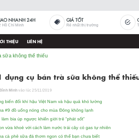
IAO NHANH 24H
GIÁ TỐT
. Hồ Chí Minh
Rẻ nhất thị trường
T
ỚI THIỆU
LIÊN HỆ
à sữa không thể thiếu
1 dụng cụ bán trà sữa không thể thiế
Bình Minh
vào lúc 25/11/2019
g biến đổi khí hậu Việt Nam và hậu quả khó lường
a #9 đồ uống nóng cho mùa Đông không lạnh
làm bia úp ngược khiến giới trẻ “phát sốt”
n vừa khoẻ với cách làm nước trái cây có gas tự nhiên
a cà phê sữa đá thơm ngon có thể bạn chưa biết