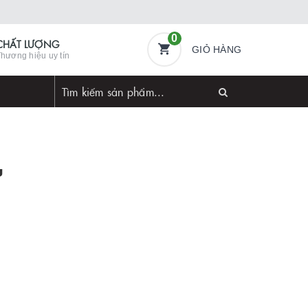
0
CHẤT LƯỢNG
GIỎ HÀNG
hương hiệu uy tín
u