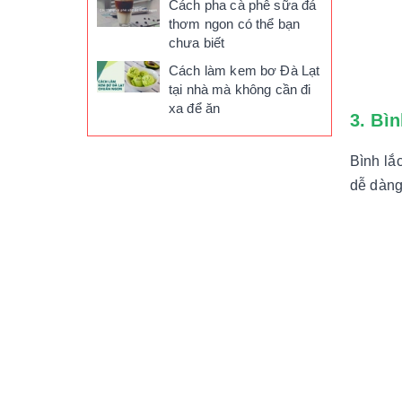
Cách pha cà phê sữa đá
thơm ngon có thể bạn
chưa biết
Cách làm kem bơ Đà Lạt
tại nhà mà không cần đi
xa để ăn
3. Bì
Bình lắ
dễ dàng