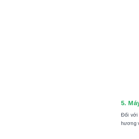
5. Má
Đối với
hương v