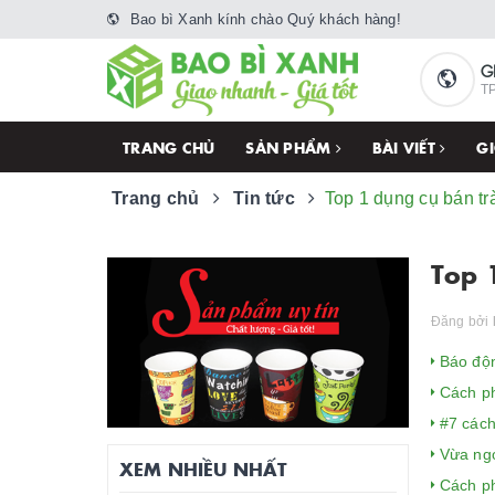
Bao bì Xanh kính chào Quý khách hàng!
G
TP
TRANG CHỦ
SẢN PHẨM
BÀI VIẾT
GI
Trang chủ
Tin tức
Top 1 dụng cụ bán tr
Top 
Đăng bởi
Báo độn
Cách ph
#7 cách 
Vừa ngo
XEM NHIỀU NHẤT
Cách ph