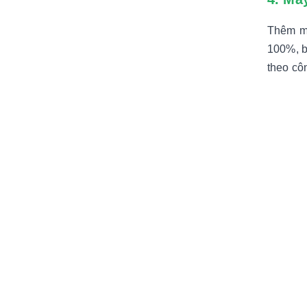
Thêm mộ
100%, b
theo cô