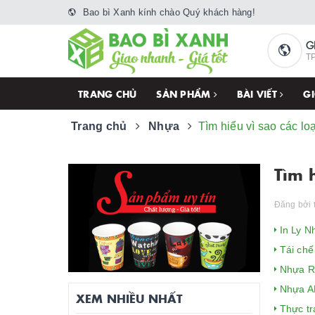
Bao bì Xanh kính chào Quý khách hàng!
G
TP
TRANG CHỦ
SẢN PHẨM
BÀI VIẾT
GI
Trang chủ
Nhựa
Tìm hiểu vì sao các lo
Tìm 
Đăng bởi
In Ly N
Tái chế 
Nhựa Re
Nhựa AB
XEM NHIỀU NHẤT
Thực trạ