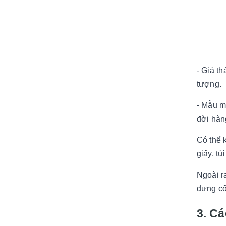
- Giá t
tượng.
- Mẫu m
đời hàn
Có thể k
giấy, tú
Ngoài r
đựng cố
3. Cá