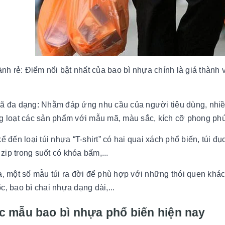
hành rẻ: Điểm nổi bật nhất của bao bì nhựa chính là giá thành 
ã đa dạng: Nhằm đáp ứng nhu cầu của người tiêu dùng, nhiều
g loạt các sản phẩm với mẫu mã, màu sắc, kích cỡ phong phú
ể đến loại túi nhựa “T-shirt” có hai quai xách phổ biến, túi đục
i zip trong suốt có khóa bấm,...
a, một số mẫu túi ra đời để phù hợp với những thói quen khá
c, bao bì chai nhựa dạng dài,...
c mẫu bao bì nhựa phổ biến hiện nay