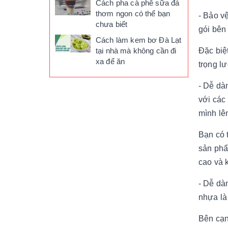
Cách pha cà phê sữa đá
thơm ngon có thể bạn
- Bảo v
chưa biết
gói bên
Cách làm kem bơ Đà Lạt
Đặc biệ
tại nhà mà không cần đi
xa để ăn
trọng l
- Dễ dà
với các
mình lê
Bạn có 
sản phẩ
cao và 
- Dễ dà
nhựa là
Bên cạn