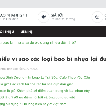
IAO NHANH 24H
GIÁ TỐT
. Hồ Chí Minh
Rẻ nhất thị trường
T
ỚI THIỆU
LIÊN HỆ
ại bao bì nhựa lại được dùng nhiều đến thế?
hiểu vì sao các loại bao bì nhựa lại 
thoai linh
vào lúc 01/07/2021
hựa Bình Dương – In Logo Ly Trà Sữa, Cafe Theo Yêu Cầu
là gì? Các cách tái chế rác tại nhà cực đơn giản
sin là gì? Khám phá #6 điểm quan trọng về loại nhựa này
S là gì? #9 ưu điểm nổi bật và ứng dụng ưu việt
ng sử dụng túi ni lông hiện nay ở Việt Nam