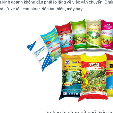
ủ kinh doanh không cần phải lo lắng về việc vận chuyển. Chú
, từ xe tải, container, đến tàu biển, máy bay,...
In bao bì nhựa rất phổ biến t