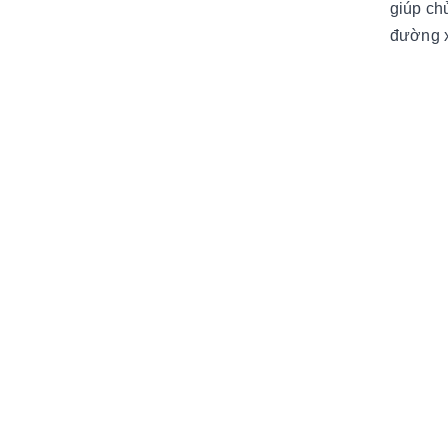
giúp ch
đường xá