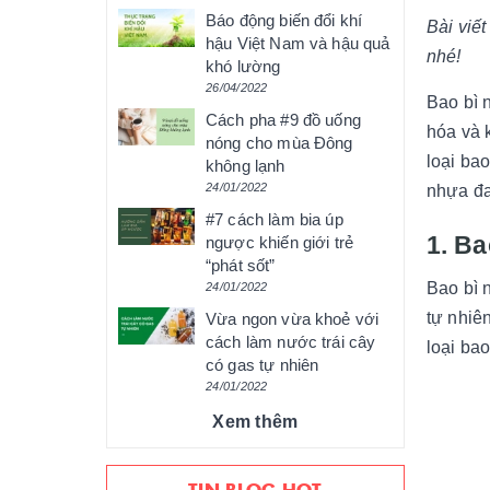
Báo động biến đổi khí
Bài viế
hậu Việt Nam và hậu quả
nhé!
khó lường
26/04/2022
Bao bì 
Cách pha #9 đồ uống
hóa và 
nóng cho mùa Đông
loại ba
không lạnh
24/01/2022
nhựa đa
#7 cách làm bia úp
1. Ba
ngược khiến giới trẻ
“phát sốt”
Bao bì 
24/01/2022
tự nhiê
Vừa ngon vừa khoẻ với
cách làm nước trái cây
loại ba
có gas tự nhiên
24/01/2022
Xem thêm
TIN BLOG HOT