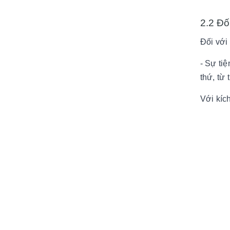
2.2 Đố
Đối với
- Sự ti
thứ, từ
Với kíc