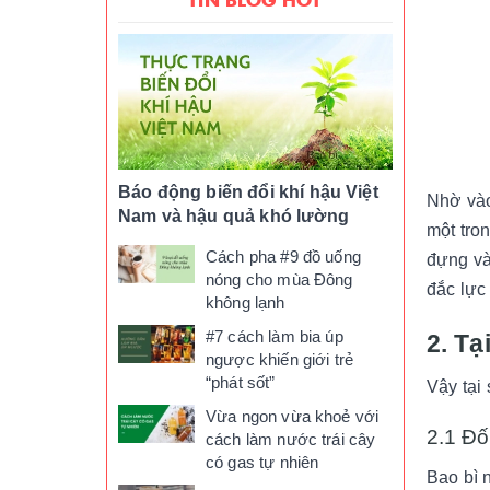
Báo động biến đổi khí hậu Việt
Nhờ vào
Nam và hậu quả khó lường
một tro
Cách pha #9 đồ uống
đựng và
nóng cho mùa Đông
đắc lực
không lạnh
#7 cách làm bia úp
2. Tạ
ngược khiến giới trẻ
“phát sốt”
Vậy tại
Vừa ngon vừa khoẻ với
2.1 Đố
cách làm nước trái cây
có gas tự nhiên
Bao bì 