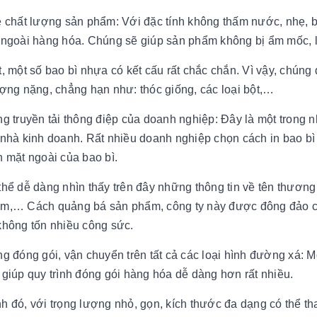
ệ chất lượng sản phẩm: Với đặc tính không thấm nước, nhẹ,
 ngoài hàng hóa. Chúng sẽ giúp sản phẩm không bị ẩm mốc, l
t, một số bao bì nhựa có kết cấu rất chắc chắn. Vì vậy, chú
ượng nặng, chẳng hạn như: thóc giống, các loại bột,…
ng truyền tải thông điệp của doanh nghiệp: Đây là một trong
 nhà kinh doanh. Rất nhiều doanh nghiệp chọn cách in bao bì
n mặt ngoài của bao bì.
thể dễ dàng nhìn thấy trên đây những thông tin về tên thương 
m,… Cách quảng bá sản phẩm, công ty này được đông đảo cá
không tốn nhiều công sức.
ng đóng gói, vận chuyển trên tất cả các loại hình đường xá: 
 giúp quy trình đóng gói hàng hóa dễ dàng hơn rất nhiều.
h đó, với trọng lượng nhỏ, gọn, kích thước đa dạng có thể tha